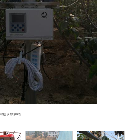
运城冬枣种植